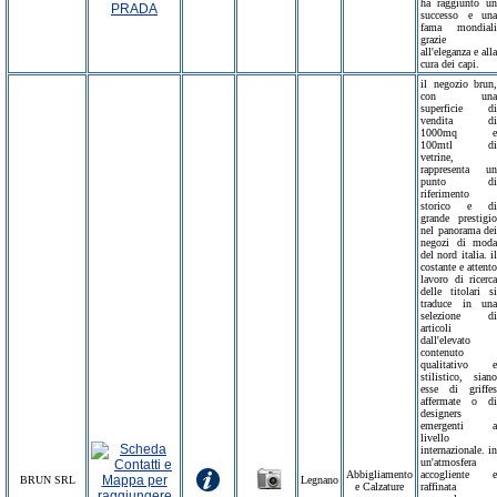
ha raggiunto un
successo e una
fama mondiali
grazie
all'eleganza e alla
cura dei capi.
il negozio brun,
con una
superficie di
vendita di
1000mq e
100mtl di
vetrine,
rappresenta un
punto di
riferimento
storico e di
grande prestigio
nel panorama dei
negozi di moda
del nord italia. il
costante e attento
lavoro di ricerca
delle titolari si
traduce in una
selezione di
articoli
dall'elevato
contenuto
qualitativo e
stilistico, siano
esse di griffes
affermate o di
designers
emergenti a
livello
internazionale. in
un'atmosfera
Abbigliamento
accogliente e
BRUN SRL
Legnano
e Calzature
raffinata