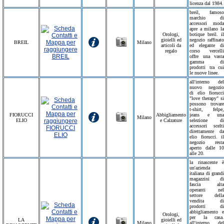
licenza dal 1984.
breil, famoso
marchio di
accessori moda
apre a milano la
Orologi,
botique breil. il
gioielli ed
negozio raffinato
BREIL
Milano
articoli da
ed elegante di
regalo
corso vercelli
offre una vasta
gamma di
prodotti tra cui
le nuove linee.
all'interno del
nuovo negozio
di elio fiorucci
"love therapy" si
possono trovare
t-shirt, felpe,
FIORUCCI
Abbigliamento
jeans e una
Milano
ELIO
e Calzature
selezione di
accessori scelti
direttamente da
elio fiorucci. il
negozio resta
aperto dalle 10
alle 20.
la rinascente è
un'azienda
italiana di grandi
magazzini di
fascia alta
operanti nel
settore della
vendita di
prodotti di
abbigliamento e
Orologi,
per la casa.
LA
gioielli ed
Milano
all'interno del