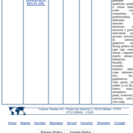
personale
qualificato guida
il cliente nelle
scelte con
competenza e
professionalità,
dedicando
massima
attenzione a
necessità e gusti
individuali. un
accurato servizio
di sartoria
garantisce un
fitting perfetto di
ogni capo. sono
trattati i seguenti
marchi: armani;
ballantyne;
brunello
cucinelli;
burberry; dalla
ciana cashmere;
etro; fay;
giambattista
valli; gunex; jil
sander; jo no fui;
lerario; malo;
metradamo;
prada; rivamonti;
scervino; tod's;
vera wang
Cantiere Venduto Srl - Piazza San Sepolcro 2, 20123 Milano - P.IVA
07521390968 - ©2026
Home
Mappa
Dormire
Mangiare
Servizi
Investire
Shopping
Contatti