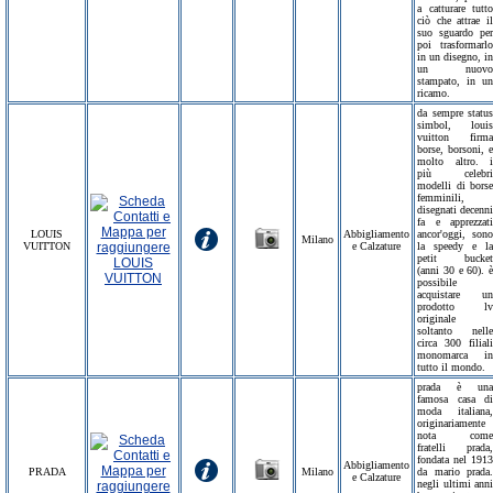
a catturare tutto
ciò che attrae il
suo sguardo per
poi trasformarlo
in un disegno, in
un nuovo
stampato, in un
ricamo.
da sempre status
simbol, louis
vuitton firma
borse, borsoni, e
molto altro. i
più celebri
modelli di borse
femminili,
disegnati decenni
fa e apprezzati
LOUIS
Abbigliamento
ancor'oggi, sono
Milano
VUITTON
e Calzature
la speedy e la
petit bucket
(anni 30 e 60). è
possibile
acquistare un
prodotto lv
originale
soltanto nelle
circa 300 filiali
monomarca in
tutto il mondo.
prada è una
famosa casa di
moda italiana,
originariamente
nota come
fratelli prada,
fondata nel 1913
Abbigliamento
PRADA
Milano
da mario prada.
e Calzature
negli ultimi anni