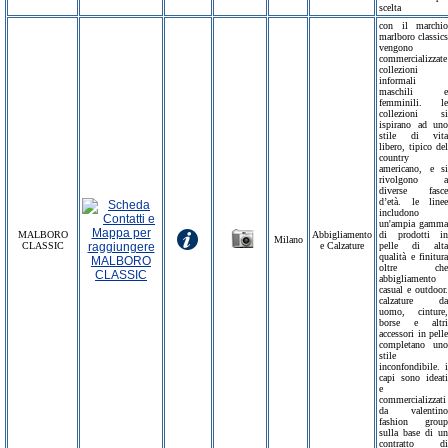
scelta
con il marchio
marlboro classics
vengono
commercializzate
collezioni
informali
maschili e
femminili. le
collezioni si
ispirano ad uno
stile di vita
libero, tipico del
country
americano, e si
rivolgono a
diverse fasce
d’età. le linee
includono
un'ampia gamma
MALBORO
Abbigliamento
di prodotti in
Milano
CLASSIC
e Calzature
pelle di alta
qualità e finitura
oltre che
abbigliamento
casual e outdoor.
calzature da
uomo, cinture,
borse e altri
accessori in pelle
completano uno
stile
inconfondibile. i
capi sono ideati
e
commercializzati
da valentino
fashion group
sulla base di un
contratto di