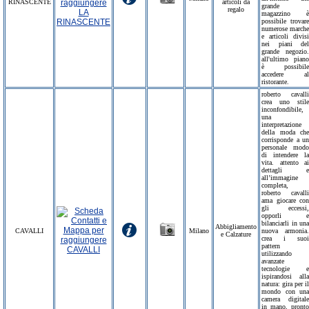
RINASCENTE
articoli da
grande
regalo
magazzino è
possibile trovare
numerose marche
e articoli divisi
nei piani del
grande negozio.
all'ultimo piano
è possibile
accedere al
ristorante.
roberto cavalli
crea uno stile
inconfondibile,
una
interpretazione
della moda che
corrisponde a un
personale modo
di intendere la
vita. attento ai
dettagli e
all’immagine
completa,
roberto cavalli
ama giocare con
gli eccessi,
opporli e
bilanciarli in una
Abbigliamento
CAVALLI
Milano
nuova armonia.
e Calzature
crea i suoi
pattern
utilizzando
avanzate
tecnologie e
ispirandosi alla
natura: gira per il
mondo con una
camera digitale
in mano, pronto