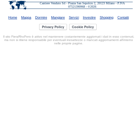
Cantiere Venduto Srl - Piazza San Sepolcro 2, 20123 Milano - P.IVA
07521390968 - ©2026
Home
Mappa
Dormire
Mangiare
Servizi
Investire
Shopping
Contatti
Il sito FieraRhoPero è attivo nel mantenere costantemente aggiornati i dati in esso contenuti,
ma non si ritiene responsabile per eventuali inesattezze o mancati aggiornamenti all'interno
nelle proprie pagine.