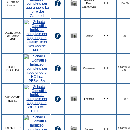
Novara -
La Torre dei
Fraz.
****
100,00
Canonici
Lumellogno
Quality Hotel
Yes Varese
Varese
****
70
MXP
HOTEL
a partire d
Cornaredo
****
PERALBA
€ 65
WELCOME
Legnano
****
150 €
HOTEL
HOTEL LITTA
a partire d
Lainate
****