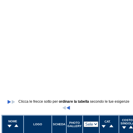
Clicca le frecce sotto per
ordinare la tabella
secondo le tue esigenze
COSTO
NOME
CAT.
PHOTO
SINGOL
LOGO
SCHEDA
GALLERY