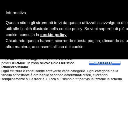
Informativa
Questo sito o gli strumenti terzi da questo utilizzati si avvalgono d
utili alle finalità illustrate nella cookie policy. Se vuoi saperne di più
cookie, consulta la
cookie policy
.
Chiudendo questo banner, scorrendo questa pagina, cliccando su un
altra maniera, acconsenti all’uso dei cookie.
Ecco un elenco dettagliato di Hotel e B&B dove
poter
DORMIRE
in zona
Nuovo Polo Fieristico
Rho/Pero/Milano
.
Ogni struttura è consultabile attraverso varie categorie. Ogni categoria nella
tabella sottostante è ordinabile secondo determinati criteri, cliccando
semplicemente sulla freccia. Clicca sul simbolo "i" per visualizzarne la scheda.