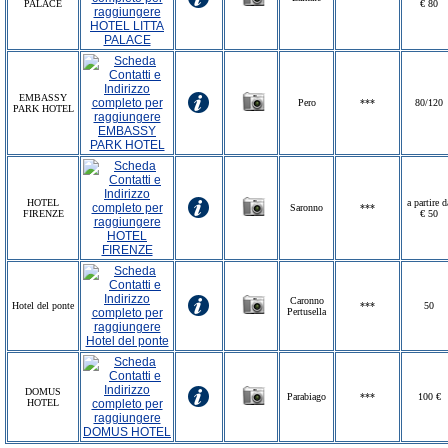
PALACE
€ 80
EMBASSY
Pero
***
80/120
PARK HOTEL
HOTEL
a partire d
Saronno
***
FIRENZE
€ 50
Caronno
Hotel del ponte
***
50
Pertusella
DOMUS
Parabiago
***
100 €
HOTEL