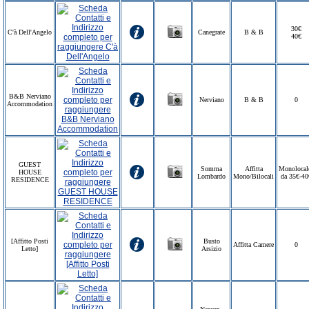
30€
C'à Dell'Angelo
Canegrate
B & B
40€
B&B Nerviano
Nerviano
B & B
0
Accommodation
GUEST
Somma
Affitta
Monolocal
HOUSE
Lombardo
Mono/Bilocali
da 35€-40
RESIDENCE
[Affitto Posti
Busto
Affitta Camere
0
Letto]
Arsizio