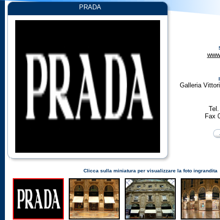
PRADA
www
Galleria Vitto
Tel
Fax 
Clicca sulla miniatura per visualizzare la foto ingrandita