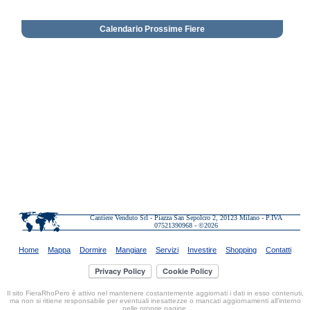
Calendario Prossime Fiere
Cantiere Venduto Srl - Piazza San Sepolcro 2, 20123 Milano - P.IVA
07521390968 - ©2026
Home
Mappa
Dormire
Mangiare
Servizi
Investire
Shopping
Contatti
Il sito FieraRhoPero è attivo nel mantenere costantemente aggiornati i dati in esso contenuti,
ma non si ritiene responsabile per eventuali inesattezze o mancati aggiornamenti all'interno
nelle proprie pagine.