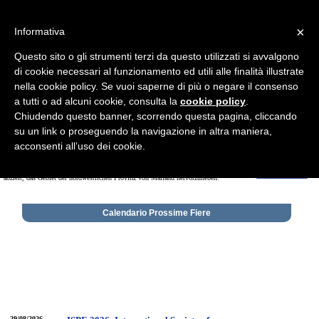
×
Informativa
Questo sito o gli strumenti terzi da questo utilizzati si avvalgono
di cookie necessari al funzionamento ed utili alle finalità illustrate
nella cookie policy. Se vuoi saperne di più o negare il consenso
a tutti o ad alcuni cookie, consulta la
cookie policy
.
Chiudendo questo banner, scorrendo questa pagina, cliccando
su un link o proseguendo la navigazione in altra maniera,
acconsenti all’uso dei cookie.
Willkommen im Informationsportal der
neuen Messe von Mailand
, die sich in Rho
/ Pero befindet. Das Portal enthält den
Kalender der Messen
, die im Laufe des
Jahres stattfinden. Fierarhopero.com ist eine unabhängige Initiative, die darauf
abzielt, das Gebiet der nordwestlichen Provinz von Mailand hervorzuheben.
Calendario Prossime Fiere
29/08/2026