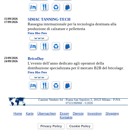
15/09/2026
SIMAC TANNING-TECH
17/09/2026
Rassegna internazionale per la tecnologia destinata alla
produzione di calzature e pelletteria
Fiera Rho Pero
23/09/2026
BricoDay
24/09/2026
L’evento dell’anno dedicato agli operatori della
distribuzione specializzata per il mercato B2B del bricolage.
Fiera Rho Pero
Cantiere Venduto Srl - Piazza San Sepolcro 2, 20123 Milano - P.IVA
07521390968 - ©2026
Home
Karte
Übernachten
Essen
Dienste
Investiren
Shopping
Kontakte