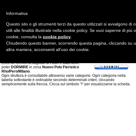
Informativa
Questo sito o gli strumenti terzi da questo utilizzati si avvalgono d
utili alle finalità illustrate nella cookie policy. Se vuoi saperne di più
cookie, consulta la
cookie policy
.
Chiudendo questo banner, scorrendo questa pagina, cliccando su un
altra maniera, acconsenti all’uso dei cookie.
Ecco un elenco dettagliato di Hotel e B&B dove
poter
DORMIRE
in zona
Nuovo Polo Fieristico
Rho/Pero/Milano
.
Ogni struttura è consultabile attraverso varie categorie. Ogni categoria nella
tabella sottostante è ordinabile secondo determinati criteri, cliccando
semplicemente sulla freccia. Clicca sul simbolo "i" per visualizzarne la scheda.