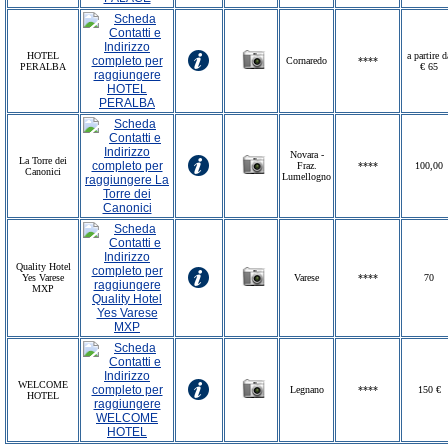
HOTEL
a partire d
Cornaredo
****
PERALBA
€ 65
Novara -
La Torre dei
Fraz.
****
100,00
Canonici
Lumellogno
Quality Hotel
Yes Varese
Varese
****
70
MXP
WELCOME
Legnano
****
150 €
HOTEL