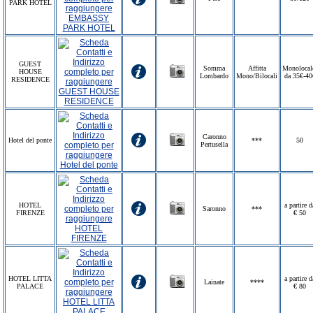
PARK HOTEL
GUEST
Somma
Affitta
Monolocal
HOUSE
Lombardo
Mono/Bilocali
da 35€-40
RESIDENCE
Caronno
Hotel del ponte
***
50
Pertusella
HOTEL
a partire d
Saronno
***
FIRENZE
€ 50
HOTEL LITTA
a partire d
Lainate
****
PALACE
€ 80