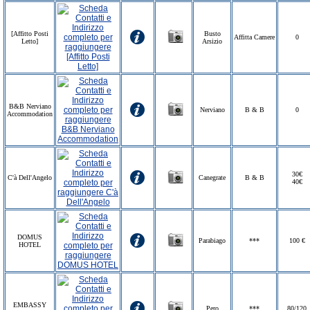
[Affitto Posti
Busto
Affitta Camere
0
Letto]
Arsizio
B&B Nerviano
Nerviano
B & B
0
Accommodation
30€
C'à Dell'Angelo
Canegrate
B & B
40€
DOMUS
Parabiago
***
100 €
HOTEL
EMBASSY
Pero
***
80/120