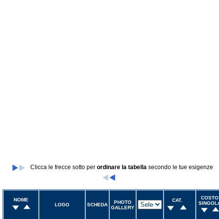
Clicca le frecce sotto per
ordinare la tabella
secondo le tue esigenze
COSTO
NOME
CAT.
PHOTO
SINGOL
LOGO
SCHEDA
GALLERY