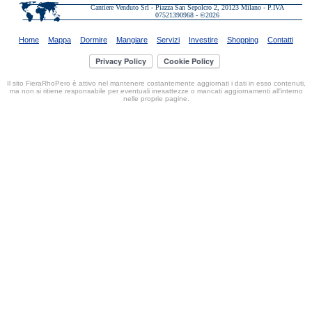
Cantiere Venduto Srl - Piazza San Sepolcro 2, 20123 Milano - P.IVA
07521390968 - ©2026
Home
Mappa
Dormire
Mangiare
Servizi
Investire
Shopping
Contatti
Il sito FieraRhoPero è attivo nel mantenere costantemente aggiornati i dati in esso contenuti,
ma non si ritiene responsabile per eventuali inesattezze o mancati aggiornamenti all'interno
nelle proprie pagine.