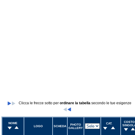
Clicca le frecce sotto per
ordinare la tabella
secondo le tue esigenze
COSTO
NOME
CAT.
PHOTO
SINGOL
LOGO
SCHEDA
GALLERY