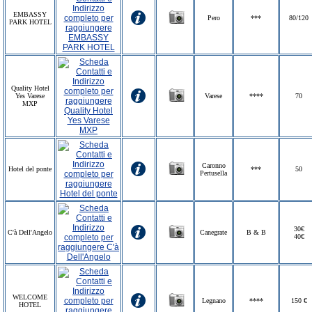
EMBASSY
Pero
***
80/120
PARK HOTEL
Quality Hotel
Yes Varese
Varese
****
70
MXP
Caronno
Hotel del ponte
***
50
Pertusella
30€
C'à Dell'Angelo
Canegrate
B & B
40€
WELCOME
Legnano
****
150 €
HOTEL