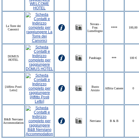
Novara -
La Torre dei
Fraz.
****
100,00
Canonici
Lumellogno
DOMUS
Parabiago
***
100 €
HOTEL
[Affitto Posti
Busto
Affitta Camere
0
Letto]
Arsizio
B&B Nerviano
Nerviano
B & B
0
Accommodation