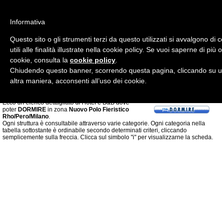
Informativa
Questo sito o gli strumenti terzi da questo utilizzati si avvalgono d
utili alle finalità illustrate nella cookie policy. Se vuoi saperne di più
cookie, consulta la
cookie policy
.
Chiudendo questo banner, scorrendo questa pagina, cliccando su un
altra maniera, acconsenti all’uso dei cookie.
Ecco un elenco dettagliato di Hotel e B&B dove
poter
DORMIRE
in zona
Nuovo Polo Fieristico
Rho/Pero/Milano
.
Ogni struttura è consultabile attraverso varie categorie. Ogni categoria nella
tabella sottostante è ordinabile secondo determinati criteri, cliccando
semplicemente sulla freccia. Clicca sul simbolo "i" per visualizzarne la scheda.