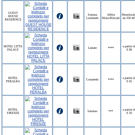
GUEST
Somma
Affitta
Monolocal
HOUSE
Lombardo
Mono/Bilocali
da 35€-40
RESIDENCE
HOTEL LITTA
a partire d
Lainate
****
PALACE
€ 80
HOTEL
a partire d
Cornaredo
****
PERALBA
€ 65
HOTEL
a partire d
Saronno
***
FIRENZE
€ 50