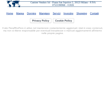
Cantiere Venduto Srl - Piazza San Sepolcro 2, 20123 Milano - P.IVA
07521390968 - ©2026
Home
Mappa
Dormire
Mangiare
Servizi
Investire
Shopping
Contatti
Il sito FieraRhoPero è attivo nel mantenere costantemente aggiornati i dati in esso contenuti,
ma non si ritiene responsabile per eventuali inesattezze o mancati aggiornamenti all'interno
nelle proprie pagine.