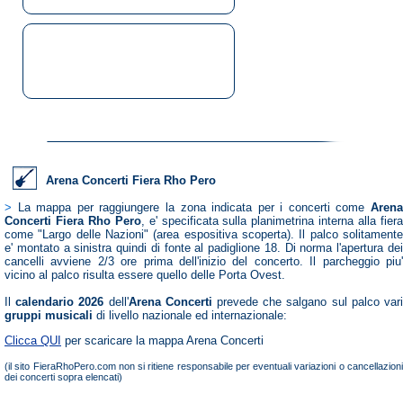
Arena Concerti Fiera Rho Pero
>
La mappa per raggiungere la zona indicata per i concerti come
Aren
Concerti Fiera Rho Pero
, e' specificata sulla planimetrina interna alla fier
come "Largo delle Nazioni" (area espositiva scoperta). Il palco solitamente
e' montato a sinistra quindi di fonte al padiglione 18. Di norma l'apertura dei
cancelli avviene 2/3 ore prima dell'inizio del concerto. Il parcheggio piu'
vicino al palco risulta essere quello delle Porta Ovest.
Il
calendario 2026
dell'
Arena Concerti
prevede che salgano sul palco var
gruppi musicali
di livello nazionale ed internazionale:
Clicca QUI
per scaricare la mappa Arena Concerti
(il sito FieraRhoPero.com non si ritiene responsabile per eventuali variazioni o cancellazioni
dei concerti sopra elencati)