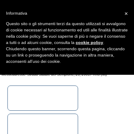
×
Informativa
Questo sito o gli strumenti terzi da questo utilizzati si avvalgono
di cookie necessari al funzionamento ed utili alle finalità illustrate
nella cookie policy. Se vuoi saperne di più o negare il consenso
a tutti o ad alcuni cookie, consulta la
cookie policy
.
Chiudendo questo banner, scorrendo questa pagina, cliccando
su un link o proseguendo la navigazione in altra maniera,
acconsenti all’uso dei cookie.
Hier unten finden Sie alle nötige Hinweise, um die
neue Messe von
Rho/Pero/Mailand zu erreichen
Messeadresse:
Strada Statale del Sempione, 28, 20017 Rho (MI)