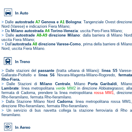
In Auto
>
Dalle
autostrade
A7
Genova e
A1
Bologna
: Tangenziale Ovest direzion
Nord (Varese) e indicazioni Fiera Milano;
>
Da
Milano autostrada
A4
Torino-Venezia
: uscita Pero-Fiera Milano;
>
Dalle
autostrade
A8-A9
direzione Milano
: dalla barriera di Milano Nor
uscita Fiera Milano;
>
Dall'
autostrada
A8
direzione Varese-Como
, prima della barriere di Milano
Nord, uscita Fiera Milano.
In Treno
>
Dalle stazioni del
passante
(tratta urbana di Milano):
linea S5
Varese
Gallarate-Pioltello e
linea S6
Novara-Magenta-Milano-Rogoredo,
fermat
Rho-Fiera.
>
Dalle Stazioni di
Milano Centrale
, Milano
Porta Garibaldi
, Milan
Lambrate
: linea metropolitana
verde MM2
in direzione Abbiategrasso; alla
fermata di Cadorna, prendere la linea metropolitana
rossa MM1
, direzion
Rho-fieramilano, fermata Rho-fieramilano.
>
Dalla Stazione Milano Nord
Cadorna
: linea metropolitana rossa MM1
direzione Rho-fieramilano, fermata Rho-fieramilano.
>
Un servizio di bus navetta collega la stazione ferroviaria di Rho 
fieramilano.
In Aereo